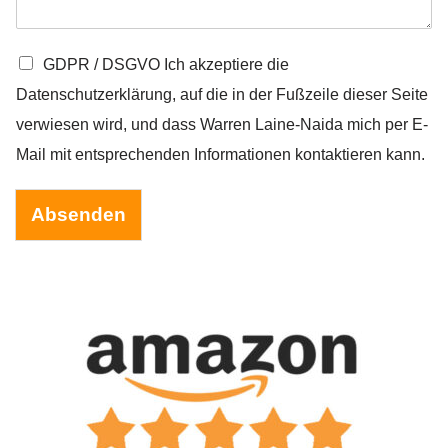
G
GDPR / DSGVO Ich akzeptiere die
D
Datenschutzerklärung, auf die in der Fußzeile dieser Seite
P
R
verwiesen wird, und dass Warren Laine-Naida mich per E-
/
Mail mit entsprechenden Informationen kontaktieren kann.
D
S
G
Absenden
V
O
*