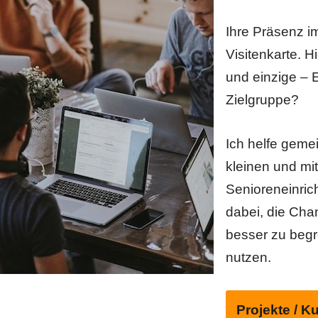
Ihre Präsenz im
Visitenkarte. Hi
und einzige – E
Zielgruppe?
Ich helfe geme
kleinen und mi
Senioreneinric
dabei, die Chan
besser zu begre
nutzen.
Projekte / 