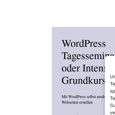
WordPress
Tagessemina
oder Intensiv
Grundkurs
Um
Te
sp
Mit WordPress selbst moderne
Te
Webseiten erstellen
Su
ve