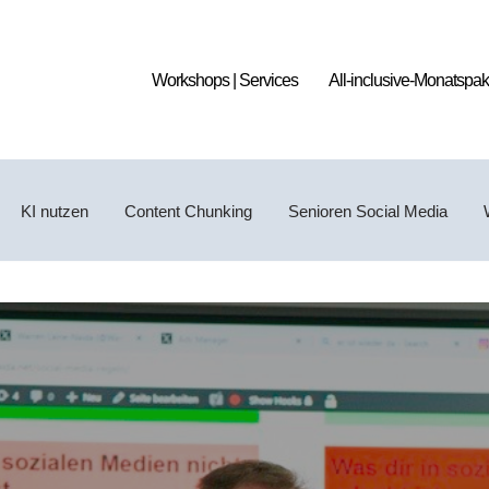
Workshops | Services
All-inclusive-Monatspak
KI nutzen
Content Chunking
Senioren Social Media