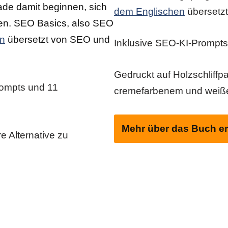
rade damit beginnen, sich
dem Englischen
übersetz
en. SEO Basics, also SEO
en
übersetzt von SEO und
Inklusive SEO-KI-Prompt
Gedruckt auf Holzschliffp
rompts und 11
cremefarbenem und weiß
Mehr über das Buch er
e Alternative zu