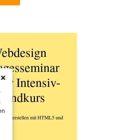
ebdesign
agesseminar
der Intensiv-
rundkurs
r
u
en
eiten erstellen mit HTML5 und
3