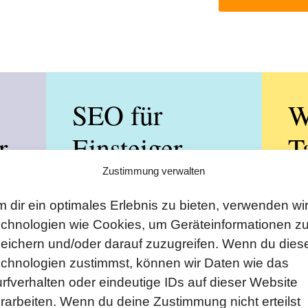
SEO für
W
r
Einsteiger
T
-
Tagesseminar
o
Zustimmung verwalten
oder Intensiv-
G
 dir ein optimales Erlebnis zu bieten, verwenden wi
chnologien wie Cookies, um Geräteinformationen z
Grundkurs
eichern und/oder darauf zuzugreifen. Wenn du dies
Webs
chnologien zustimmst, können wir Daten wie das
CSS
rfverhalten oder eindeutige IDs auf dieser Website
Suchmaschinenoptimierung Lernen
rarbeiten. Wenn du deine Zustimmung nicht erteilst
und auf Google ranken!