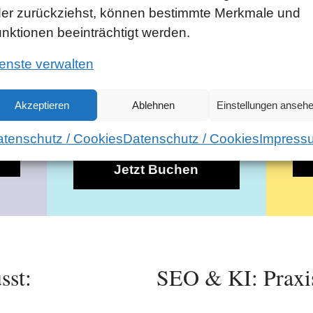
er zurückziehst, können bestimmte Merkmale und
nktionen beeinträchtigt werden.
S
SEO für Einsteiger
O
enste verwalten
Kostenlose SEO Buch!
Online oder vor Ort
Akzeptieren
Ablehnen
Einstellungen anseh
tenschutz / Cookies
Datenschutz / Cookies
Impress
SEO Tagesseminar
Jetzt Buchen
sst:
SEO & KI: Praxis