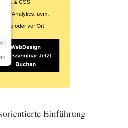
HTML & CSS
EO, Analytics, uvm.
nline oder vor Ort
en
WebDesign
Tagesseminar Jetzt
um
Buchen
orientierte Einführung