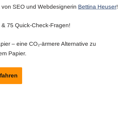
t von SEO und Webdesignerin
Bettina Heuser
!
s & 75 Quick-Check-Fragen!
apier – eine CO₂-ärmere Alternative zu
em Papier.
fahren