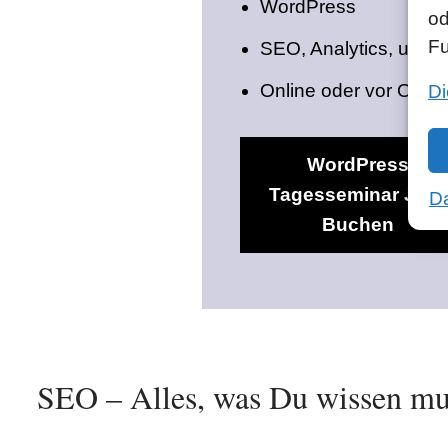
WordPress
od
Fu
SEO, Analytics, uvm.
Online oder vor Ort
Di
WordPress
Tagesseminar Jetzt
Da
Buchen
SEO – Alles, was Du wissen mu