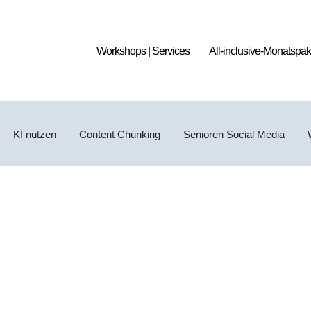
Workshops | Services
All-inclusive-Monatspak
KI nutzen
Content Chunking
Senioren Social Media