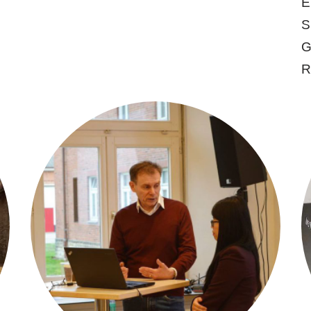
E
S
G
R