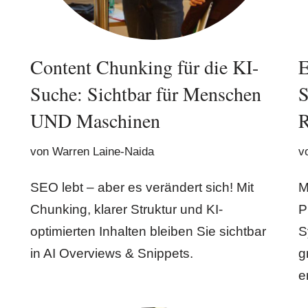
Content Chunking für die KI-
Suche: Sichtbar für Menschen
UND Maschinen
R
von
Warren Laine-Naida
v
SEO lebt – aber es verändert sich! Mit
M
Chunking, klarer Struktur und KI-
P
optimierten Inhalten bleiben Sie sichtbar
S
in AI Overviews & Snippets.
g
e