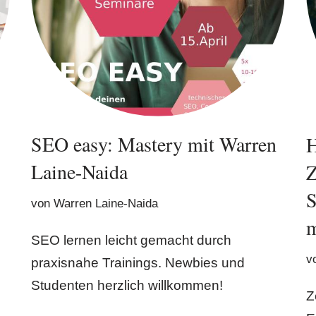
SEO easy: Mastery mit Warren
H
Laine-Naida
Z
S
von
Warren Laine-Naida
m
SEO lernen leicht gemacht durch
v
praxisnahe Trainings. Newbies und
Studenten herzlich willkommen!
Z