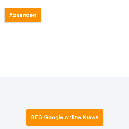
S
G
Absenden
V
O
*
SEO Google online Kurse