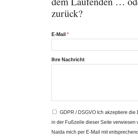
dem Laufenden … oder
zurück?
E-Mail
*
Ihre Nachricht
G
GDPR / DSGVO Ich akzeptiere die D
D
P
in der Fußzeile dieser Seite verwiesen
R
Naida mich per E-Mail mit entsprechend
/