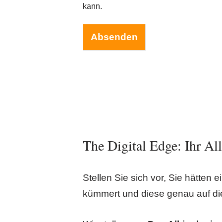
D
kann.
S
G
V
Absenden
O
*
The Digital Edge: Ihr Al
Stellen Sie sich vor, Sie hätten
kümmert und diese genau auf di