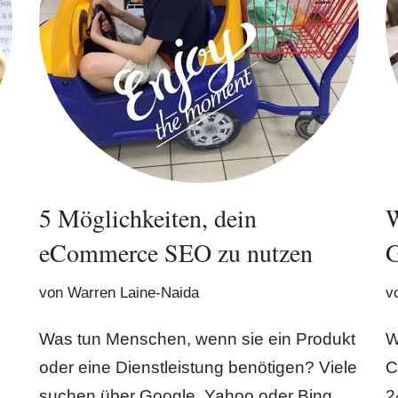
5 Möglichkeiten, dein
W
eCommerce SEO zu nutzen
G
von
Warren Laine-Naida
v
Was tun Menschen, wenn sie ein Produkt
W
oder eine Dienstleistung benötigen? Viele
C
suchen über Google, Yahoo oder Bing.
2