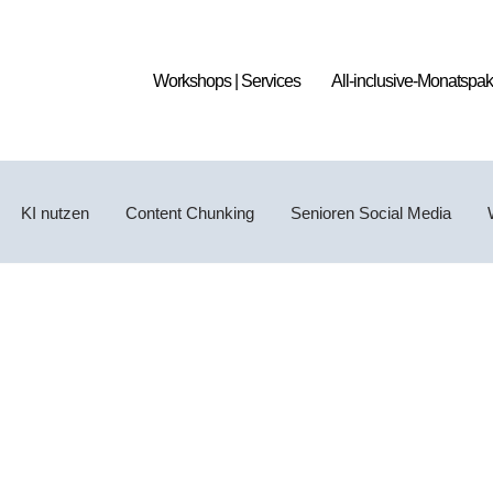
Workshops | Services
All-inclusive-Monatspak
KI nutzen
Content Chunking
Senioren Social Media