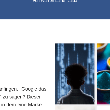
von
Warren Laine-Naida
 anfingen, „Google das
t“ zu sagen? Dieser
 in dem eine Marke –