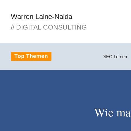
Warren Laine-Naida
Zum
Inhalt
// DIGITAL CONSULTING
springen
Top Themen
SEO Lernen
Wie man